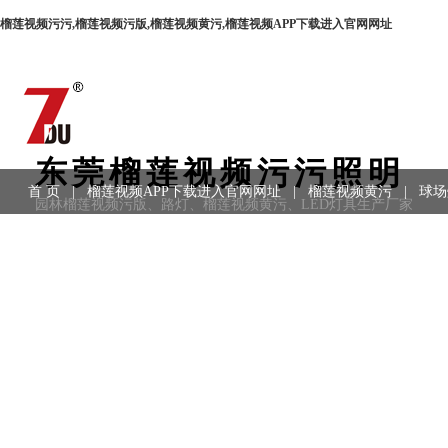
榴莲视频污污,榴莲视频污版,榴莲视频黄污,榴莲视频APP下载进入官网网址
东莞榴莲视频污污照明
首 页
|
榴莲视频APP下载进入官网网址
|
榴莲视频黄污
|
球场
园林榴莲视频污版、路灯、榴莲视频黄污、LED灯具生产厂家
用领域
|
工程案例
|
联系方式