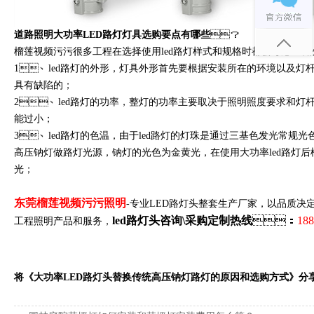
道路照明大功率LED路灯灯具选购要点有哪些
？
榴莲视频污污很多工程在选择使用led路灯样式和规格时都会考虑led路灯
1、led路灯的外形，灯具外形首先要根据安装所在的环境以及灯杆
具有缺陷的；
2、led路灯的功率，整灯的功率主要取决于照明照度要求和
能过小；
3、led路灯的色温，由于led路灯的灯珠是通过三基色发光常规光色是暖
高压钠灯做路灯光源，钠灯的光色为金黄光，在使用大功率led路灯
光；
东莞榴莲视频污污照明
-专业LED路灯头整套生产厂家，以品质决定
led路灯头咨询\采购定制热线
：
188
工程照明产品和服务，
将《大功率LED路灯头替换传统高压钠灯路灯的原因和选购方式》分