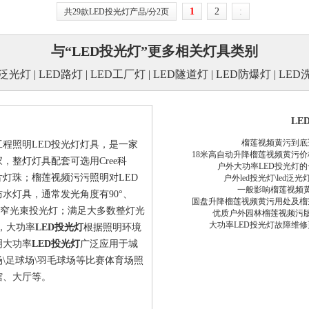
1
2
:
共29款LED投光灯产品/分2页
与“LED投光灯”更多相关灯具类别
D泛光灯
|
LED路灯
|
LED工厂灯
|
LED隧道灯
|
LED防爆灯
|
LED
LE
榴莲视频黄污到底
明LED投光灯灯具，是一家
18米高自动升降榴莲视频黄污
，整灯灯具配套可选用Cree科
户外大功率LED投光灯的
元芯片灯珠；榴莲视频污污照明对LED
户外led投光灯\led泛
一般影响榴莲视频黄污
具，通常发光角度有90°、
圆盘升降榴莲视频黄污用处及榴莲
灯具为窄光束投光灯；满足大多数整灯光
优质户外园林榴莲视频污
大功率LED投光灯故障维
，大功率
LED投光灯
根据照明环境
明大功率
LED投光灯
广泛应用于城
篮球场\足球场\羽毛球场等比赛体育场照
、大厅等。