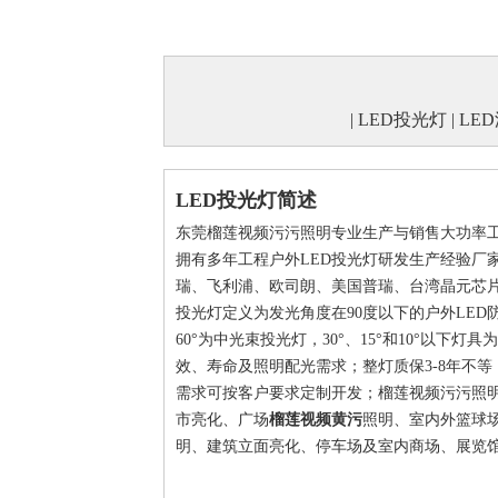
|
LED投光灯
|
LE
LED投光灯简述
东莞榴莲视频污污照明专业生产与销售大功率工程照
拥有多年工程户外LED投光灯研发生产经验厂家
瑞、飞利浦、欧司朗、美国普瑞、台湾晶
投光灯定义为发光角度在90度以下的户外LED防水灯
60°为中光束投光灯，30°、15°和10°以下
效、寿命及照明配光需求；整灯质保3-8年不等
需求可按客户要求定制开发；榴莲视频污污照
市亮化、广场
榴莲视频黄污
照明、室内外
明、建筑立面亮化、停车场及室内商场、展览馆