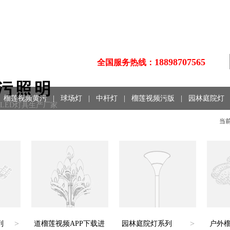
18898707565
全国服务热线：
污照明
榴莲视频黄污
|
球场灯
|
中杆灯
|
榴莲视频污版
|
园林庭院灯
、LED灯具生产厂家
当前位
>
>
列
道榴莲视频APP下载进
园林庭院灯系列
户外