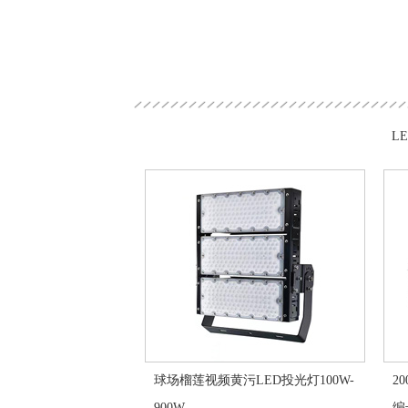
L
球场榴莲视频黄污LED投光灯100W-
2
900W
编号