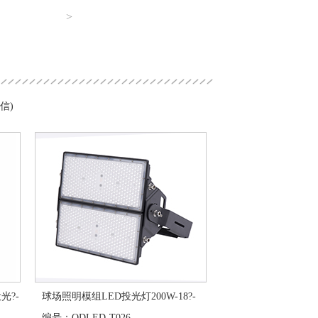
>
信)
光?-
球场照明模组LED投光灯200W-18?-
编号：QDLED-T026