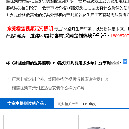
莲视频污污会根据要求调整配置如灯珠、散热器及最主要的驱动电源来
那就得另当别论了，低于市场价格led
路灯头
往往是没有什么质保的使用
主要是价格低其他的灯具外形和内部配置以及生产工艺都是无法保障灯具的
东莞榴莲视频污污照明
-专业led路灯生产厂家，以品质决定未来
道路led路灯咨询\采购定制热线
：
18898707
产品和服务，
将《常规使用的道路照明LED路灯灯具能用多少年》分享到
：
↑
厂家非标定制户外广场园林榴莲视频污版应该注意什么
↓
榴莲视频黄污到底适合安装什么样的灯具
文章中提到过的产品：
更多相关产品：
LED路灯