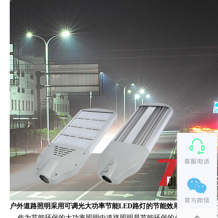
户外道路照明采用可调光大功率节能LED路灯的节能效果更显著

作为节能环保的大功率照明中道路照明是节能环保的必要环节，