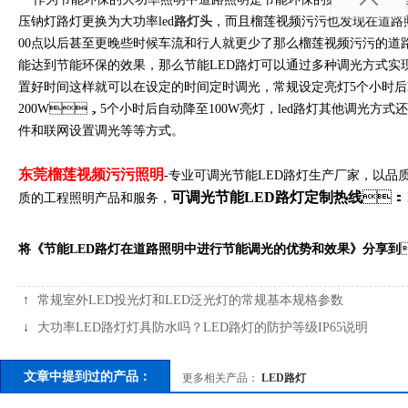
压钠灯路灯更换为大功率led
路灯头
，而且榴莲视频污污也发现在道路
00点以后甚至更晚些时候车流和行人就更少了那么榴莲视频污污的道路
能达到节能环保的效果，那么节能LED路灯可以通过多种调光方式实现
置好时间这样就可以在设定的时间定时调光，常规设定亮灯5个小时后le
200W，5个小时后自动降至100W亮灯，led路灯其他调光方式还有P
件和联网设置调光等等方式。
东莞榴莲视频污污照明
-专业可调光节能LED路灯生产厂家，以品
可调光节能LED路灯定制热线
：
质的工程照明产品和服务，
将《节能LED路灯在道路照明中进行节能调光的优势和效果》分享到
↑
常规室外LED投光灯和LED泛光灯的常规基本规格参数
↓
大功率LED路灯灯具防水吗？LED路灯的防护等级IP65说明
文章中提到过的产品：
更多相关产品：
LED路灯