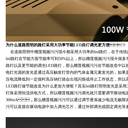
为什么道路照明的路灯采用大功率节能
LED路灯
调光更方便
？
在道路照明中榴莲视频污污现今都采用大功率的led路灯，在于传
led路灯在节能方面节能率可到50%以上，所以榴莲视频污污现今很多
路灯以及更节能的调光LED路灯，那么榴莲视频污污在节能改造中
电灯光源的发光是通过高压触发灯管内的气体金属元素发光的，如
压电流降低到一定值时高压钠灯就会出现闪烁或停止工作状态，所以
LED路灯做节能改造为什么更加方便呢？其实led路灯照明发光是采用
灯珠采用恒流供电方式，所以榴莲视频污污调光就只需要调节驱动电源
300mA，那么榴莲视频污污可以通过调节逐渐减少电流无极限调光
污可以直接在驱动电源中加入调光芯片，通过外部调光或固定调光等多种方