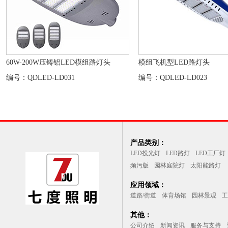
60W-200W压铸铝LED模组路灯头
模组飞机型LED路灯头
编号：QDLED-LD031
编号：QDLED-LD023
产品类别：
LED投光灯
LED路灯
LED工厂灯
频污版
园林庭院灯
太阳能路灯
应用领域：
道路/街道
体育场馆
园林景观
工
其他：
公司介绍
新闻资讯
服务与支持