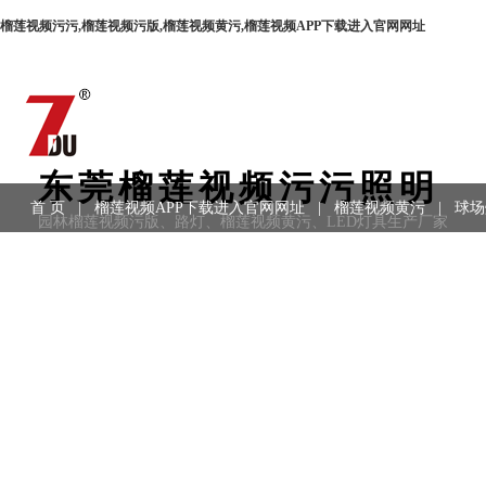
榴莲视频污污,榴莲视频污版,榴莲视频黄污,榴莲视频APP下载进入官网网址
东莞榴莲视频污污照明
首 页
|
榴莲视频APP下载进入官网网址
|
榴莲视频黄污
|
球场
园林榴莲视频污版、路灯、榴莲视频黄污、LED灯具生产厂家
用领域
|
工程案例
|
联系方式