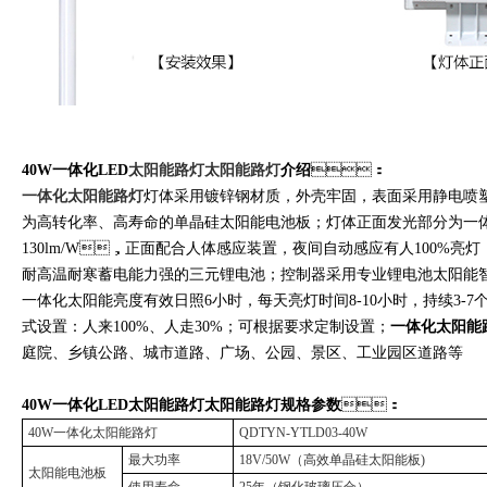
40W一体化LED
太阳能路灯
太阳能路灯
介绍
：
一体化太阳能路灯
灯体采用镀锌钢材质，外壳牢固，表面采用静电
为高转化率、高寿命的单晶硅太阳能电池板；灯体正面发光部分为一体化
130lm/W，正面配合人体感应装置，夜间自动感应有人100%亮灯，人
耐高温耐寒蓄电能力强的三元锂电池；控制器采用专业锂电池太阳能智能控制器
一体化太阳能亮度有效日照6小时，每天亮灯时间8-10小时，持续3-
式设置：人来100%、人走30%；可根据要求定制设置；
一体化太阳能
庭院、乡镇公路、城市道路、广场、公园、景区、工业园区道路等
40W一体化LED太阳能路灯太阳能路灯规格参数
：
40W一体化太阳能路灯
QDTYN-YTLD03-40W
最大功率
18V/50W（高效单晶硅太阳能板)
太阳能电池板
使用寿命
25年（钢化玻璃压合）