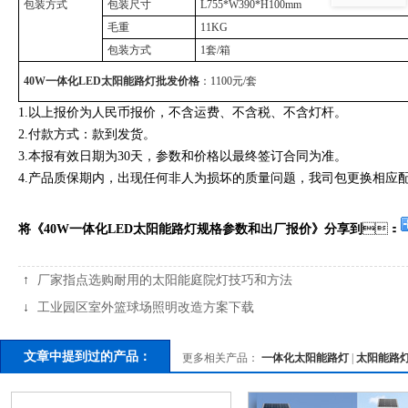
包装方式
包装尺寸
L755*W390*H100mm
毛重
11KG
包装方式
1套/箱
40W一体化LED太阳能路灯批发价格
：1100元/套
1.以上报价为人民币报价，不含运费、不含税、不含灯杆。
2.付款方式：款到发货。
3.本报有效日期为30天，参数和价格以最终签订合同为准。
4.产品质保期内，出现任何非人为损坏的质量问题，我司包更换相应配件
将《40W一体化LED太阳能路灯规格参数和出厂报价》分享到
：
↑
厂家指点选购耐用的太阳能庭院灯技巧和方法
↓
工业园区室外篮球场照明改造方案下载
文章中提到过的产品：
更多相关产品：
一体化太阳能路灯
|
太阳能路