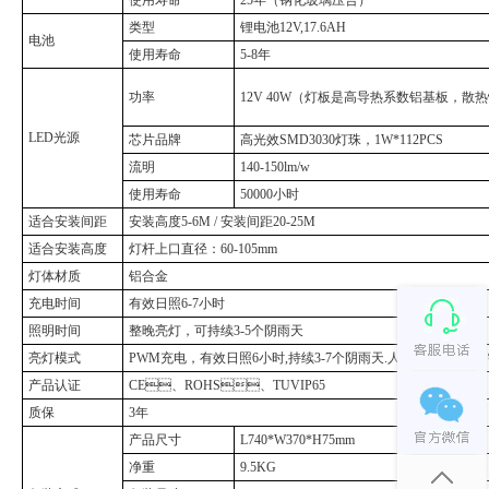
类型
锂电池12V,17.6AH
电池
使用寿命
5-8年
功率
12V 40W（灯板是高导热系数铝基板，散
LED光源
芯片品牌
高光效SMD3030灯珠，1W*112PCS
流明
140-150lm/w
使用寿命
50000小时
适合安装间距
安装高度5-6M / 安装间距20-25M
适合安装高度
灯杆上口直径：60-105mm
灯体材质
铝合金
充电时间
有效日照6-7小时
照明时间
整晚亮灯，可持续3-5个阴雨天
亮灯模式
PWM充电，有效日照6小时,持续3-7个阴雨天.人体感应+光控按需要
产品认证
CE、ROHS、TUVIP65
质保
3年
产品尺寸
L740*W370*H75mm
净重
9.5KG