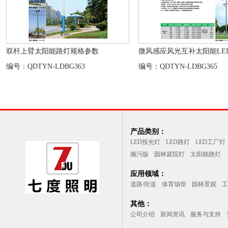
双杆上臂太阳能路灯规格参数
微风感应风光互补太阳能LED
编号：QDTYN-LDBG363
编号：QDTYN-LDBG365
产品类别：
LED投光灯
LED路灯
LED工厂灯
频污版
园林庭院灯
太阳能路灯
应用领域：
道路/街道
体育场馆
园林景观
工
其他：
公司介绍
新闻资讯
服务与支持