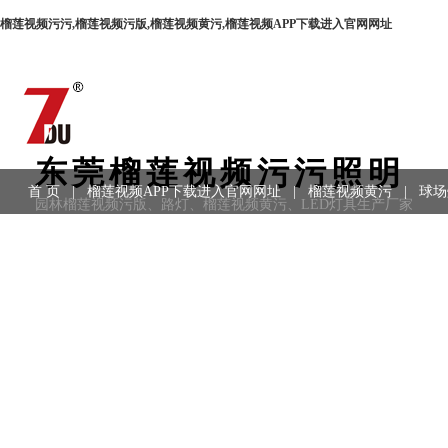
榴莲视频污污,榴莲视频污版,榴莲视频黄污,榴莲视频APP下载进入官网网址
东莞榴莲视频污污照明
首 页
|
榴莲视频APP下载进入官网网址
|
榴莲视频黄污
|
球场
园林榴莲视频污版、路灯、榴莲视频黄污、LED灯具生产厂家
用领域
|
工程案例
|
联系方式