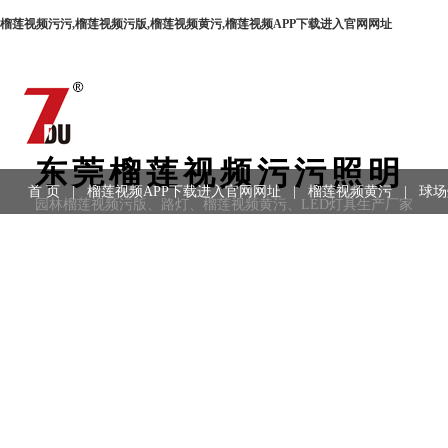
榴莲视频污污,榴莲视频污版,榴莲视频黄污,榴莲视频APP下载进入官网网址
东莞榴莲视频污污照明
首 页
|
榴莲视频APP下载进入官网网址
|
榴莲视频黄污
|
球场
园林榴莲视频污版、路灯、榴莲视频黄污、LED灯具生产厂家
用领域
|
工程案例
|
联系方式