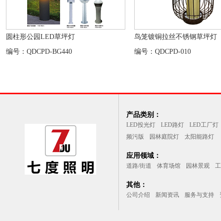
圆柱形公园LED草坪灯
鸟笼镀铜拉丝不锈钢草坪灯
编号：QDCPD-BG440
编号：QDCPD-010
产品类别：
LED投光灯
LED路灯
LED工厂灯
频污版
园林庭院灯
太阳能路灯
应用领域：
道路/街道
体育场馆
园林景观
工
其他：
公司介绍
新闻资讯
服务与支持